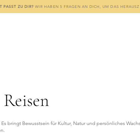
T PASST ZU DIR?
WIR HABEN 5 FRAGEN AN DICH, UM DAS HERAUS
 Reisen
. Es bringt Bewusstsein für Kultur, Natur und persönliches Wac
n.