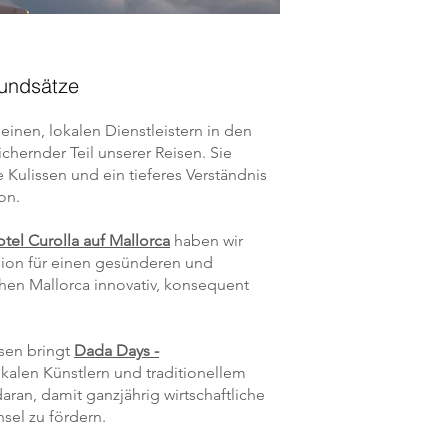
rundsätze
inen, lokalen Dienstleistern in den
chernder Teil unserer Reisen. Sie
e Kulissen und ein tieferes Verständnis
on.
tel Curolla auf Mallorca
haben wir
ssion für einen gesünderen und
chen Mallorca innovativ, konsequent
rsen bringt
Dada Days -
kalen Künstlern und traditionellem
daran,
damit ganzjährig wirtschaftliche
sel zu fördern.