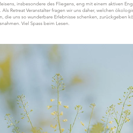
 Reisens, insbesondere des Fliegens, eng mit einem aktiven En
 Als Retreat Veranstalter fragen wir uns daher, welchen ökolog
en, die uns so wunderbare Erlebnisse schenken, zurückgeben 
ssnahmen. Viel Spass beim Lesen.