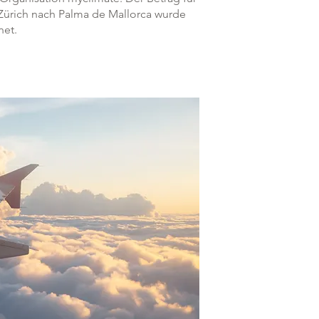
Zürich nach Palma de Mallorca wurde
net.